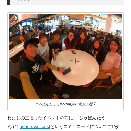
じゃぱんたうんMeetup第10回目の様子
わたしの主催したイベントの前に、“
じゃぱんたう
ん
”(
@japantown_aus
)というコミュニティについてご紹介