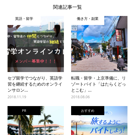
関連記事一覧
英語・留学
働き方・副業
セブ留学でつながり、英語学
転職・留学・上京準備に、リ
習を継続するためのオンライ
ゾートバイト「はたらくどっ
ンサロン...
とこむ」...
2018.11.19
2018.08.06
PR
おすすめ