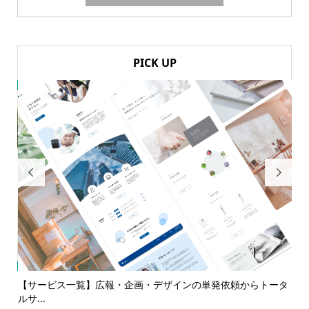
PICK UP


代
【サービス一覧】広報・企画・デザインの単発依頼からトータ
多
ルサ...