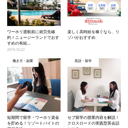
ワーホリ渡航前に就労先確
楽しく高時給を稼ぐなら、リ
約！ニュージーランドでおす
ゾバがおすすめ
すめの有給...
2019.10.22
働き方・副業
英語・留学
短期間で留学・ワーホリ資金
セブ留学の授業内容を解説！
を貯める！リゾートバイトの
クロスロードの実践型英会話