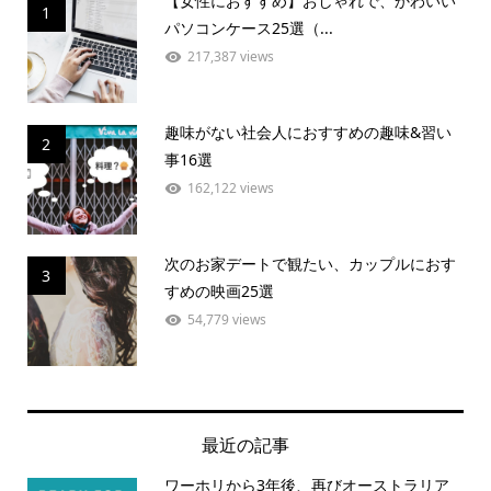
【女性におすすめ】おしゃれで、かわいい
1
パソコンケース25選（...
217,387 views
趣味がない社会人におすすめの趣味&習い
2
事16選
162,122 views
次のお家デートで観たい、カップルにおす
3
すめの映画25選
54,779 views
最近の記事
ワーホリから3年後、再びオーストラリア