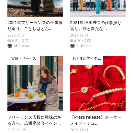
2021年フリーランスの仕事振
2021年TABIPPOの仕事振り
り返り。ことしはどん...
返り。旅と新たな...
2022.01.01
2021.12.31
働き方・副業
働き方・副業
Ai Tabata
Ai Tabata
実績・サービス
おすすめアイテム
フリーランス広報に興味のあ
【Press release】オーダー
る方へ。広報座談会イベン...
メイド・ジュ...
2021.11.05
2021.11.01