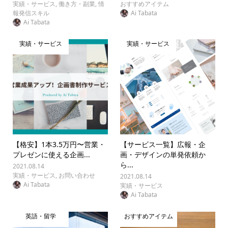
実績・サービス
,
働き方・副業
,
情
おすすめアイテム
報発信スキル
Ai Tabata
Ai Tabata
実績・サービス
実績・サービス
【格安】1本3.5万円〜営業・
【サービス一覧】広報・企
プレゼンに使える企画...
画・デザインの単発依頼か
ら...
2021.08.14
実績・サービス
,
お問い合わせ
2021.08.14
Ai Tabata
実績・サービス
Ai Tabata
英語・留学
おすすめアイテム