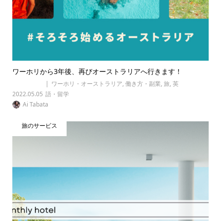
ワーホリから3年後、再びオーストラリアへ行きます！
ワーホリ・オーストラリア
,
働き方・副業
,
旅
,
英
2022.05.05
語・留学
Ai Tabata
旅のサービス