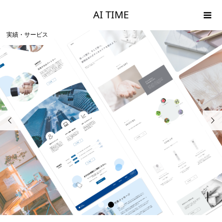
AI TIME
実績・サービス


1
2
3