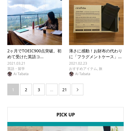
2ヶ月でTOEIC900点突破。初
薄さに感動！お財布の代わり
めて受けた英語コ...
に「フラグメントケース」...
2021.03.21
2021.02.23
英語・留学
おすすめアイテム
,
旅
Ai Tabata
Ai Tabata
1
2
3
…
21

PICK UP