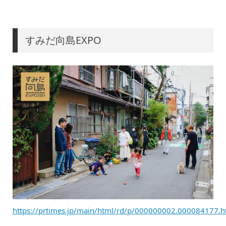
すみだ向島EXPO
https://prtimes.jp/main/html/rd/p/000000002.000084177.h