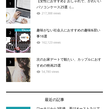
【女性におすすめ】おしゃれで、かわいい
1
パソコンケース25選（...
217,388 views
趣味がない社会人におすすめの趣味&習い
2
事16選
162,123 views
次のお家デートで観たい、カップルにおす
3
すめの映画25選
54,780 views
最近の記事
ワーホリから3年後、再びオーストラリア