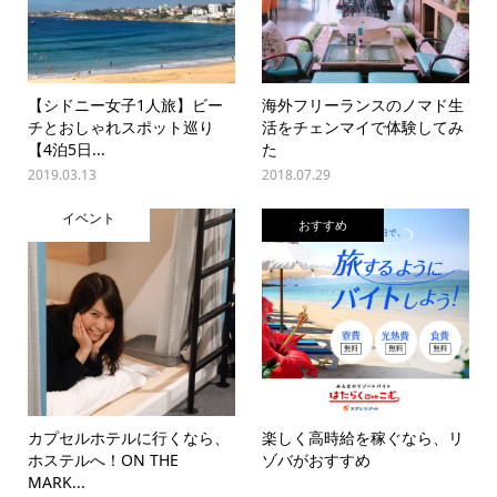
【シドニー女子1人旅】ビー
海外フリーランスのノマド生
チとおしゃれスポット巡り
活をチェンマイで体験してみ
【4泊5日...
た
2019.03.13
2018.07.29
イベント
おすすめ
カプセルホテルに行くなら、
楽しく高時給を稼ぐなら、リ
ホステルへ！ON THE
ゾバがおすすめ
MARK...