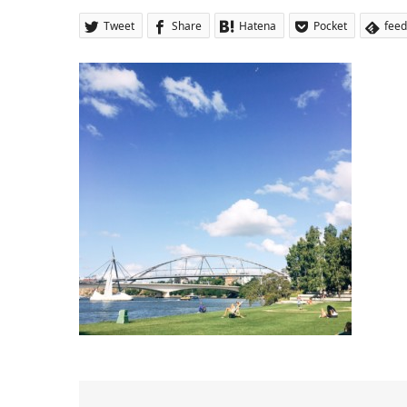
Tweet
Share
Hatena
Pocket
feed