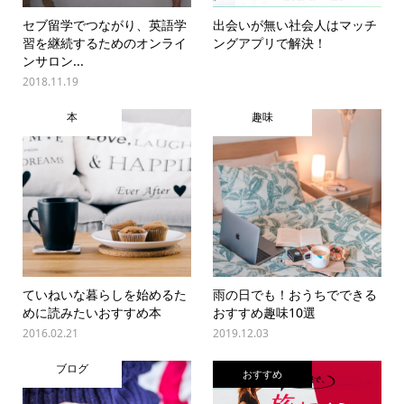
セブ留学でつながり、英語学
出会いが無い社会人はマッチ
習を継続するためのオンライ
ングアプリで解決！
ンサロン...
2018.11.19
本
趣味
ていねいな暮らしを始めるた
雨の日でも！おうちでできる
めに読みたいおすすめ本
おすすめ趣味10選
2016.02.21
2019.12.03
ブログ
おすすめ