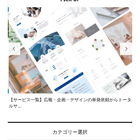


代
【サービス一覧】広報・企画・デザインの単発依頼からトータ
多
ルサ...
カテゴリー選択