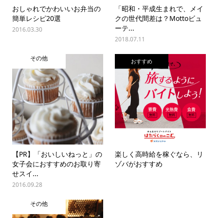
おしゃれでかわいいお弁当の
「昭和・平成生まれで、メイ
簡単レシピ20選
クの世代間差は？Mottoビュ
ーテ...
2016.03.30
2018.07.11
その他
おすすめ
【PR】「おいしいねっと」の
楽しく高時給を稼ぐなら、リ
女子会におすすめのお取り寄
ゾバがおすすめ
せスイ...
2016.09.28
その他