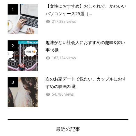
【女性におすすめ】おしゃれで、かわいい
1
パソコンケース25選（...
217,388 views
趣味がない社会人におすすめの趣味&習い
2
事16選
162,124 views
次のお家デートで観たい、カップルにおす
3
すめの映画25選
54,786 views
最近の記事