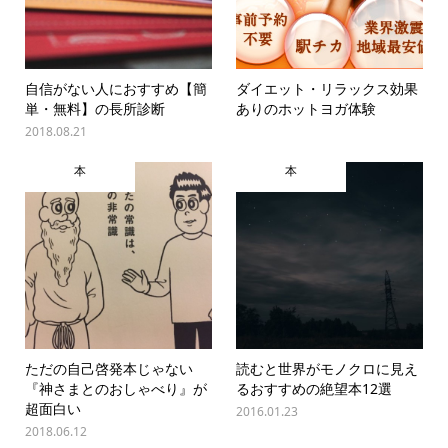
自信がない人におすすめ【簡
ダイエット・リラックス効果
単・無料】の長所診断
ありのホットヨガ体験
2018.08.21
本
本
ただの自己啓発本じゃない
読むと世界がモノクロに見え
『神さまとのおしゃべり』が
るおすすめの絶望本12選
超面白い
2016.01.23
2018.06.12