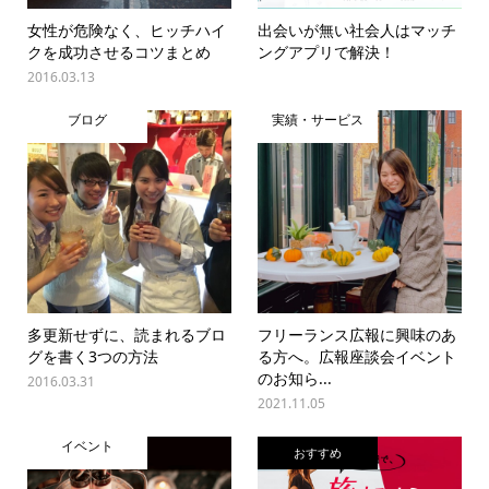
女性が危険なく、ヒッチハイ
出会いが無い社会人はマッチ
クを成功させるコツまとめ
ングアプリで解決！
2016.03.13
ブログ
実績・サービス
多更新せずに、読まれるブロ
フリーランス広報に興味のあ
グを書く3つの方法
る方へ。広報座談会イベント
のお知ら...
2016.03.31
2021.11.05
イベント
おすすめ