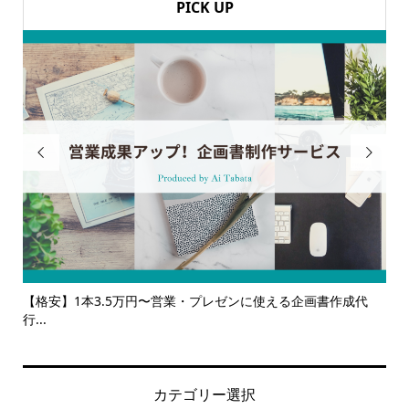
PICK UP


【格安】1本3.5万円〜営業・プレゼンに使える企画書作成代
【
行...
ルサ.
カテゴリー選択