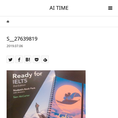
AI TIME
S__27639819
2019.07.06