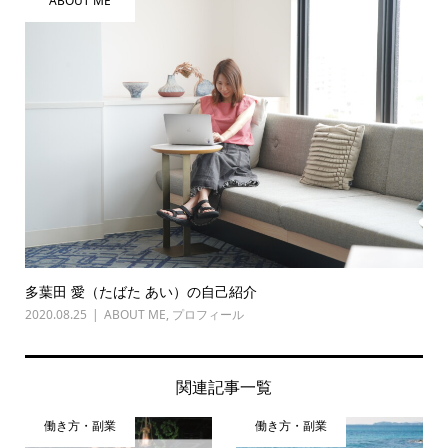
ABOUT ME
多葉田 愛（たばた あい）の自己紹介
2020.08.25
ABOUT ME
,
プロフィール
関連記事一覧
働き方・副業
働き方・副業