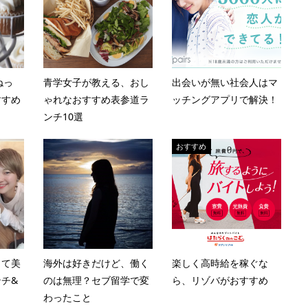
ねっ
青学女子が教える、おし
出会いが無い社会人はマ
すすめ
ゃれなおすすめ表参道ラ
ッチングアプリで解決！
ンチ10選
おすすめ
くて美
海外は好きだけど、働く
楽しく高時給を稼ぐな
チ&
のは無理？セブ留学で変
ら、リゾバがおすすめ
わったこと