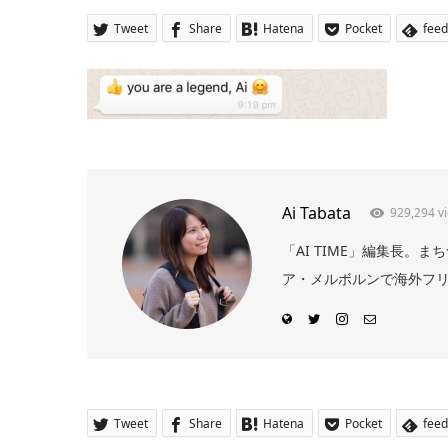
Tweet
Share
Hatena
Pocket
feed
Ai Tabata
929,294 v
「AI TIME」編集長
ア・メルボルンで海外フリー
Tweet
Share
Hatena
Pocket
feed