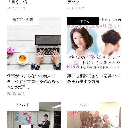
「書く」習...
テップ
2015.11.14
2016.02.15
働き方・副業
おすすめ
仕事がつまらない社会人こ
誰にも相談できない恋愛の悩
そ、今すぐブログを始めるべ
みを解決する方法
き5つの理...
2018.10.12
イベント
イベント