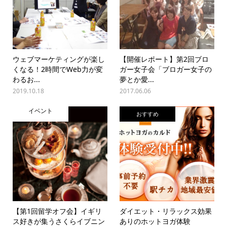
ウェブマーケティングが楽し
【開催レポート】第2回ブロ
くなる！2時間でWeb力が変
ガー女子会「ブロガー女子の
わるお...
夢とか愛...
2019.10.18
2017.06.06
イベント
おすすめ
【第1回留学オフ会】イギリ
ダイエット・リラックス効果
ス好きが集うさくらイブニン
ありのホットヨガ体験