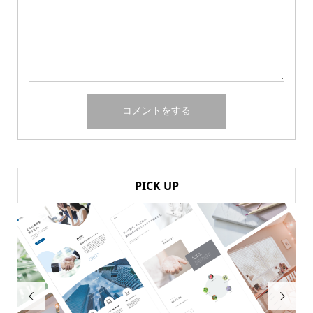
PICK UP

