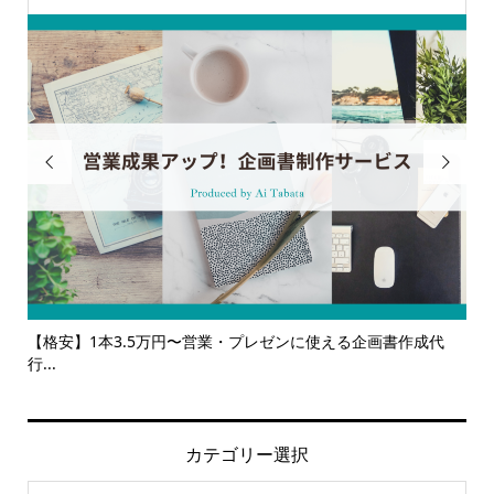


代
【サービス一覧】広報・企画・デザインの単発依頼からトータ
多
ルサ...
カテゴリー選択