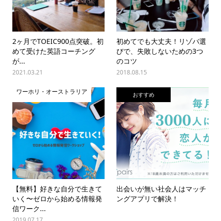
2ヶ月でTOEIC900点突破。初
初めてでも大丈夫！リゾバ選
めて受けた英語コーチング
びで、失敗しないための3つ
が...
のコツ
2021.03.21
2018.08.15
ワーホリ・オーストラリア
おすすめ
【無料】好きな自分で生きて
出会いが無い社会人はマッチ
いく〜ゼロから始める情報発
ングアプリで解決！
信ワーク...
2019.07.17