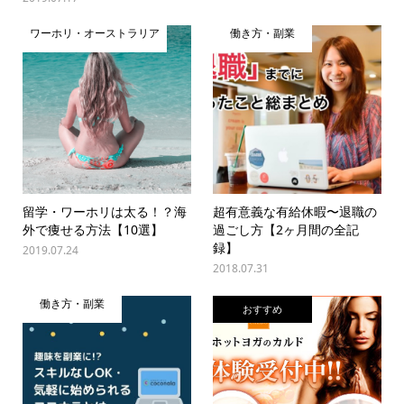
ワーホリ・オーストラリア
働き方・副業
留学・ワーホリは太る！？海
超有意義な有給休暇〜退職の
外で痩せる方法【10選】
過ごし方【2ヶ月間の全記
録】
2019.07.24
2018.07.31
働き方・副業
おすすめ