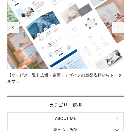


代
【サービス一覧】広報・企画・デザインの単発依頼からトータ
多
ルサ...
カテゴリー選択
ABOUT ME
働き方・副業