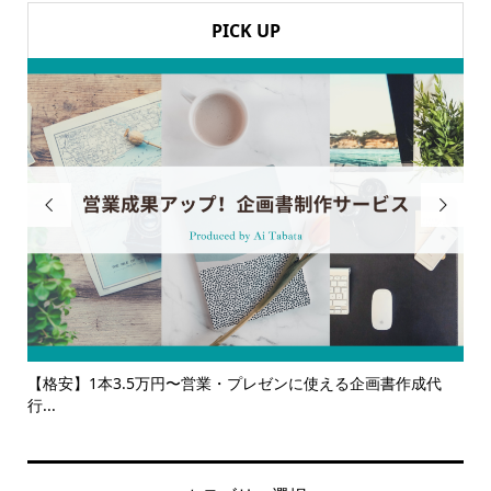
PICK UP


使える企画書作成代
【サービス一覧】広報・企画・デザインの単発依
ルサ...