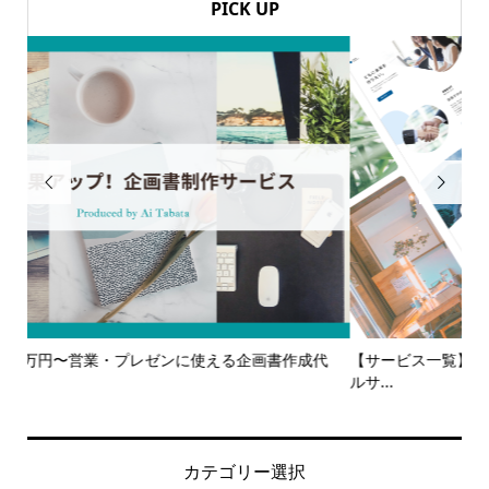
PICK UP


代
【サービス一覧】広報・企画・デザインの単発依頼からトータ
多
ルサ...
カテゴリー選択