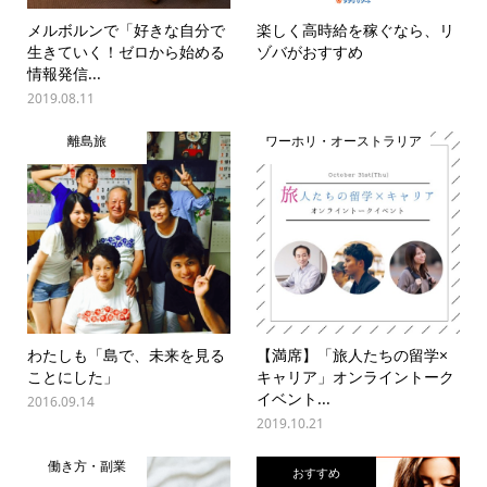
メルボルンで「好きな自分で
楽しく高時給を稼ぐなら、リ
生きていく！ゼロから始める
ゾバがおすすめ
情報発信...
2019.08.11
離島旅
ワーホリ・オーストラリア
わたしも「島で、未来を見る
【満席】「旅人たちの留学×
ことにした」
キャリア」オンライントーク
イベント...
2016.09.14
2019.10.21
働き方・副業
おすすめ