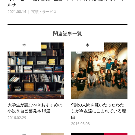
ルサ...
2021.08.14
実績・サービス
関連記事一覧
本
本
大学生が読むべきおすすめの
9割の人間を嫌いだったわた
小説＆自己啓発本16選
しが今友達に囲まれている理
由
2016.02.29
2016.08.08