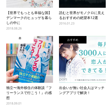
【世界でもっとも幸福な国】
読むと世界がモノクロに見え
デンマークのヒュッゲを暮ら
るおすすめの絶望本12選
しの中に
2016.01.23
2018.08.26
本
おすすめ
独立〜海外移住の体験談『フ
出会いが無い社会人はマッチ
リーランスで行こう！』の感
ングアプリで解決！
想
2018.09.01