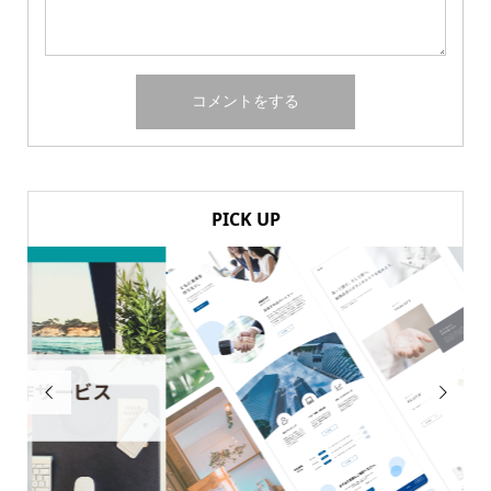
PICK UP

