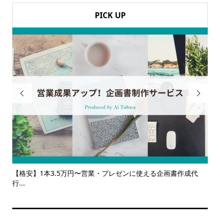
PICK UP


書作成代
【サービス一覧】広報・企画・デザインの単発依頼からトー
ルサ...