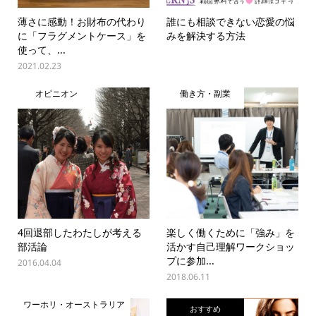
薄さに感動！お財布の代わり
誰にも相談できない恋愛の悩
に「フラグメントケース」を
みを解決する方法
使って、...
2021.02.23
オピニオン
働き方・副業
4回退部したわたしが考える
楽しく働くために「強み」を
部活論
活かす自己理解ワークショッ
プに参加...
2016.04.04
2018.06.11
ワーホリ・オーストラリア
おすすめ