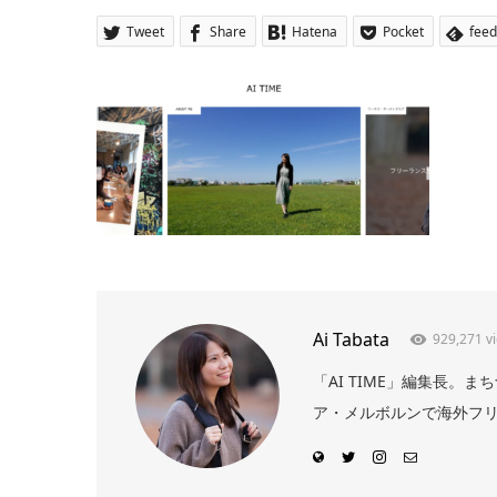
Tweet
Share
Hatena
Pocket
feed
Ai Tabata
929,271 v
「AI TIME」編集長
ア・メルボルンで海外フリー