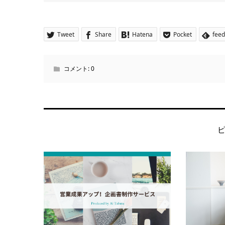
Tweet
Share
Hatena
Pocket
feed
コメント:
0