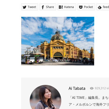
Tweet
Share
Hatena
Pocket
feed
Ai Tabata
929,312 v
「AI TIME」編集長
ア・メルボルンで海外フリー