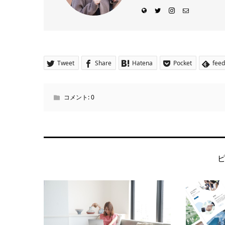
Tweet
Share
Hatena
Pocket
feed
コメント:
0