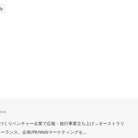
ly
iews
。まちづくりベンチャー企業で広報・旅行事業立ち上げ→オーストラリ
ランス。企画/PR/Webマーケティングを...