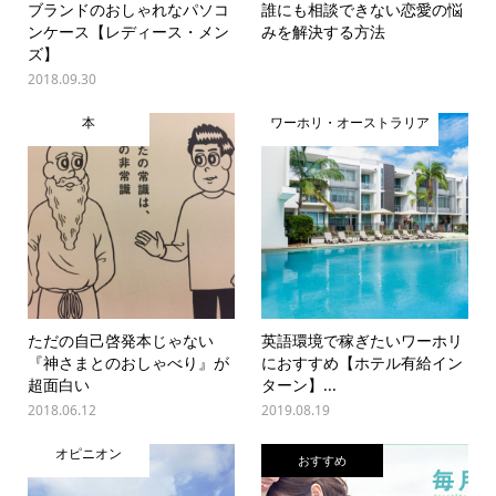
ブランドのおしゃれなパソコ
誰にも相談できない恋愛の悩
ンケース【レディース・メン
みを解決する方法
ズ】
2018.09.30
本
ワーホリ・オーストラリア
ただの自己啓発本じゃない
英語環境で稼ぎたいワーホリ
『神さまとのおしゃべり』が
におすすめ【ホテル有給イン
超面白い
ターン】...
2018.06.12
2019.08.19
オピニオン
おすすめ