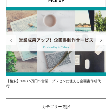
PICK UP


書作成代
【サービス一覧】広報・企画・デザインの単発依頼からトー
ルサ...
カテゴリー選択