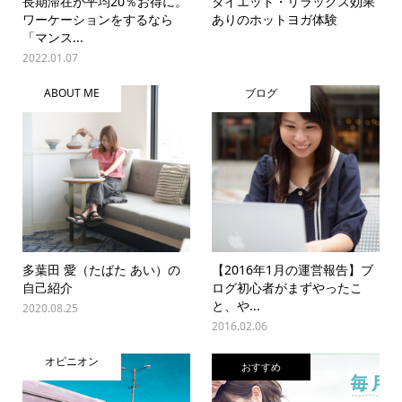
長期滞在が平均20％お得に。
ダイエット・リラックス効果
ワーケーションをするなら
ありのホットヨガ体験
「マンス...
2022.01.07
ABOUT ME
ブログ
多葉田 愛（たばた あい）の
【2016年1月の運営報告】ブ
自己紹介
ログ初心者がまずやったこ
と、や...
2020.08.25
2016.02.06
オピニオン
おすすめ