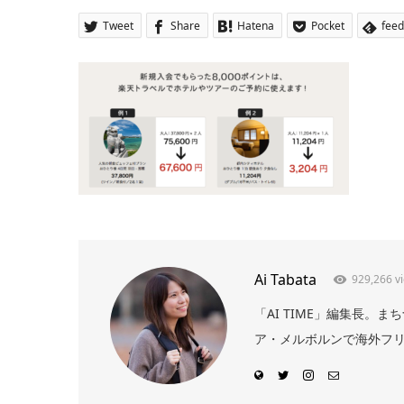
Tweet
Share
Hatena
Pocket
feed
Ai Tabata
929,266 v
「AI TIME」編集長
ア・メルボルンで海外フリー