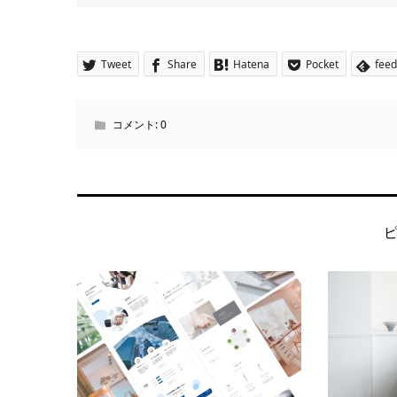
Tweet
Share
Hatena
Pocket
feed
コメント:
0