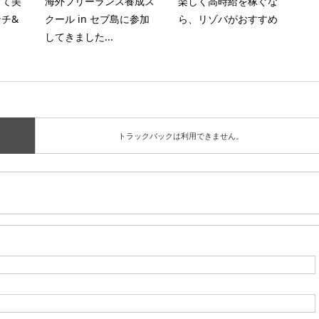
くて美
海外フリーランス養成ス
楽しく高時給を稼ぐな
チ&
クール in セブ島に参加
ら、リゾバがおすすめ
してきました...
トラックバックは利用できません。