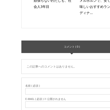
頑張らないわたしも、社
メルボルンで、安
会人3年目
味しいおすすめラン
ディナ...
コメント ( 0 )
この記事へのコメントはありません。
名前 ( 必須 )
E-MAIL ( 必須 ) ※ 公開されません