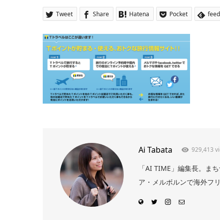
Tweet
Share
Hatena
Pocket
feed
Ai Tabata
929,413 v
「AI TIME」編集長
ア・メルボルンで海外フリー