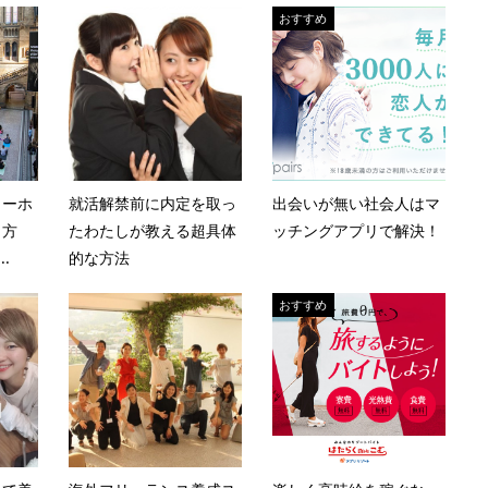
おすすめ
ワーホ
就活解禁前に内定を取っ
出会いが無い社会人はマ
し方
たわたしが教える超具体
ッチングアプリで解決！
.
的な方法
おすすめ