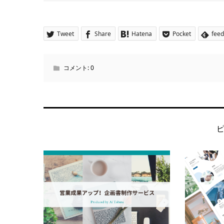
Tweet
Share
Hatena
Pocket
feed
コメント:
0