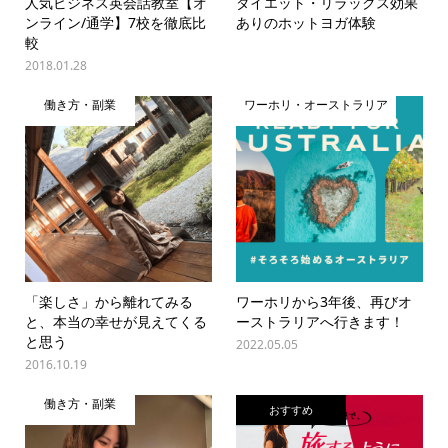
人気ビジネス英会話教室【オ
ダイエット・リラックス効果
ンライン/通学】7校を徹底比
ありのホットヨガ体験
較
2018.01.28
働き方・副業
ワーホリ・オーストラリア
「楽しさ」から離れてみる
ワーホリから3年後、再びオ
と、本当の幸せが見えてくる
ーストラリアへ行きます！
と思う
2022.05.05
2016.10.19
働き方・副業
おすすめ