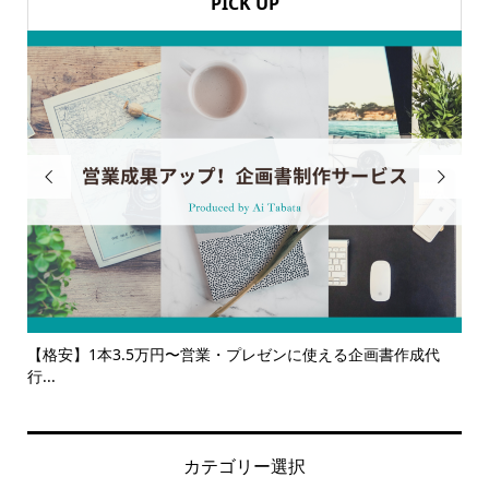
PICK UP


書作成代
【サービス一覧】広報・企画・デザインの単発依頼からトー
ルサ...
カテゴリー選択