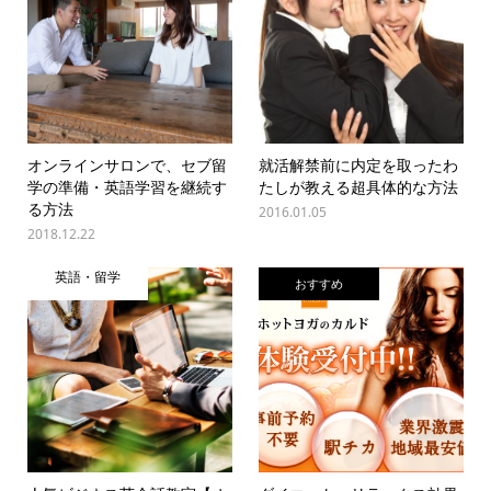
オンラインサロンで、セブ留
就活解禁前に内定を取ったわ
学の準備・英語学習を継続す
たしが教える超具体的な方法
る方法
2016.01.05
2018.12.22
英語・留学
おすすめ