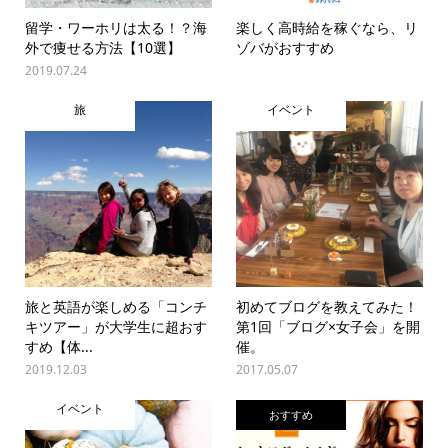
留学・ワーホリは太る！？海
楽しく高時給を稼ぐなら、リ
外で痩せる方法【10選】
ゾバがおすすめ
2019.07.24
旅
イベント
旅と英語が楽しめる「コンチ
初めてブログを教えてみた！
キツアー」が大学生に超おす
第1回「ブログ×女子会」を開
すめ【体...
催。
2019.12.03
2017.05.07
イベント
おすすめ