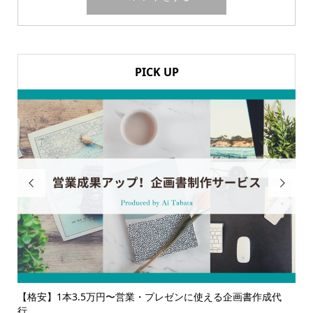
PICK UP


書作成代
【サービス一覧】広報・企画・デザインの単発依頼からト
ルサ...