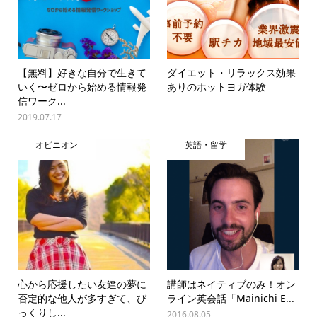
【無料】好きな自分で生きて
ダイエット・リラックス効果
いく〜ゼロから始める情報発
ありのホットヨガ体験
信ワーク...
2019.07.17
オピニオン
英語・留学
心から応援したい友達の夢に
講師はネイティブのみ！オン
否定的な他人が多すぎて、び
ライン英会話「Mainichi E...
っくりし...
2016.08.05