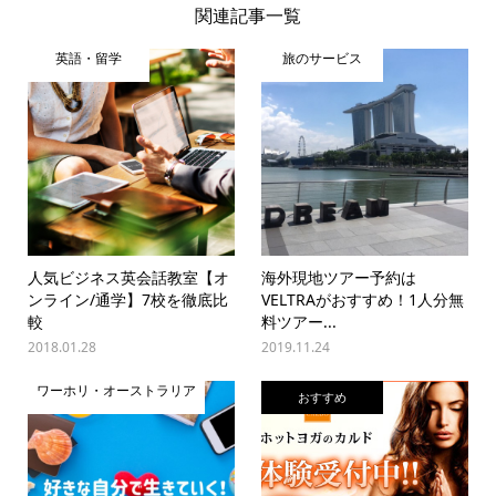
関連記事一覧
英語・留学
旅のサービス
人気ビジネス英会話教室【オ
海外現地ツアー予約は
ンライン/通学】7校を徹底比
VELTRAがおすすめ！1人分無
較
料ツアー...
2018.01.28
2019.11.24
ワーホリ・オーストラリア
おすすめ