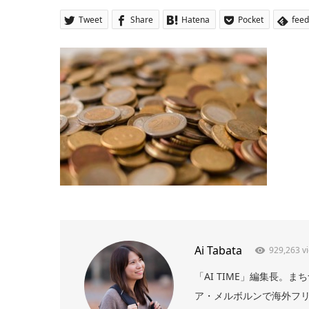
Tweet
Share
Hatena
Pocket
feed
Ai Tabata
929,263 v
「AI TIME」編集長
ア・メルボルンで海外フリー