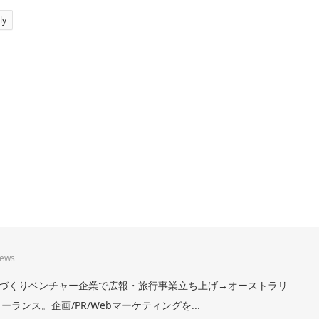
ly
iews
。まちづくりベンチャー企業で広報・旅行事業立ち上げ→オーストラリ
ランス。企画/PR/Webマーケティングを...