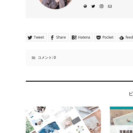
Tweet
Share
Hatena
Pocket
feed
コメント:
0