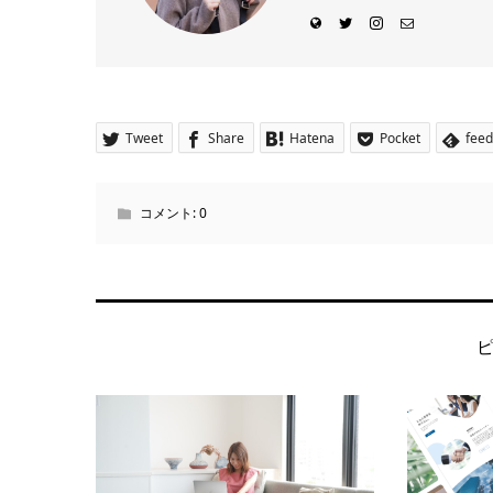
Tweet
Share
Hatena
Pocket
feed
コメント:
0