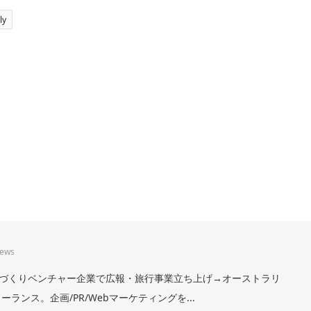
ly
iews
。まちづくりベンチャー企業で広報・旅行事業立ち上げ→オーストラリ
ランス。企画/PR/Webマーケティングを...