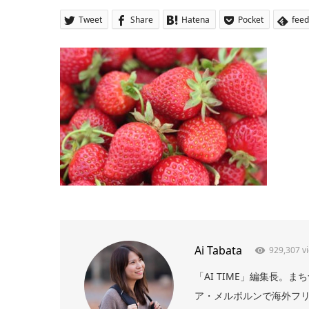
Tweet
Share
Hatena
Pocket
feed
Ai Tabata
929,307 v
「AI TIME」編集長
ア・メルボルンで海外フリー