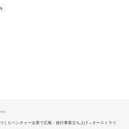
ly
iews
。まちづくりベンチャー企業で広報・旅行事業立ち上げ→オーストラリ