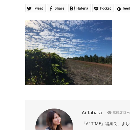
Tweet
Share
Hatena
Pocket
feed
Ai Tabata
929,213 v
「AI TIME」編集長