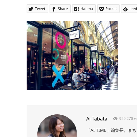
Tweet
Share
Hatena
Pocket
feed
Ai Tabata
929,270 v
「AI TIME」編集長