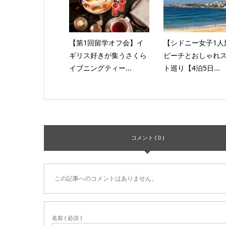
【第1回留学オフ会】イ
【シドニー女子1人
ギリス好きが集うさくら
ビーチとおしゃれ
イブニングティー...
ト巡り【4泊5日...
コメント ( 0 )
この記事へのコメントはありません。
名前 ( 必須 )