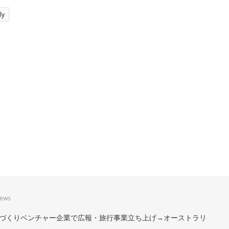
ly
iews
。まちづくりベンチャー企業で広報・旅行事業立ち上げ→オーストラリ