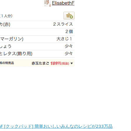
ethF [クックパッド] 簡単おいしいみんなのレシピが233万品