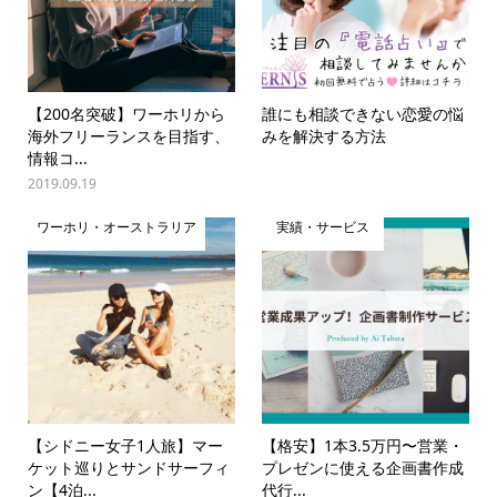
【200名突破】ワーホリから
誰にも相談できない恋愛の悩
海外フリーランスを目指す、
みを解決する方法
情報コ...
2019.09.19
ワーホリ・オーストラリア
実績・サービス
【シドニー女子1人旅】マー
【格安】1本3.5万円〜営業・
ケット巡りとサンドサーフィ
プレゼンに使える企画書作成
ン【4泊...
代行...