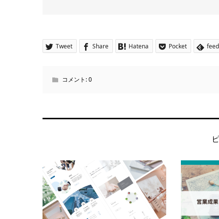
Tweet
Share
Hatena
Pocket
feed
コメント:
0