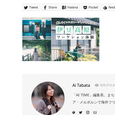
Tweet
Share
Hatena
Pocket
feed
Ai Tabata
929,314 v
「AI TIME」編集長
ア・メルボルンで海外フリー