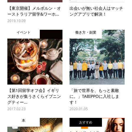
【東京開催】メルボルン・オ
出会いが無い社会人はマッチ
ーストラリア留学&ワーホ...
ングアプリで解決！
2019.10.09
イベント
働き方・副業
【第1回留学オフ会】イギリ
「旅で世界を、もっと素敵
ス好きが集うさくらイブニン
に。」TABIPPOに入社しま
グティー...
す！
2017.02.23
2020.01.05
本
おすすめ