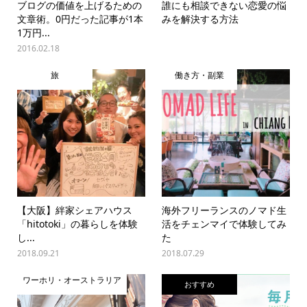
ブログの価値を上げるための
誰にも相談できない恋愛の悩
文章術。0円だった記事が1本
みを解決する方法
1万円...
2016.02.18
旅
働き方・副業
【大阪】絆家シェアハウス
海外フリーランスのノマド生
「hitotoki」の暮らしを体験
活をチェンマイで体験してみ
し...
た
2018.09.21
2018.07.29
ワーホリ・オーストラリア
おすすめ