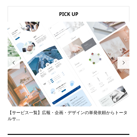
PICK UP


代
【サービス一覧】広報・企画・デザインの単発依頼からトータ
多
ルサ...