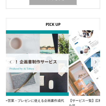
PICK UP


代
【サービス一覧】広報・企画・デザインの単発依頼からトータ
多
ルサ...