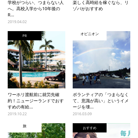
学校がつらい、つまらない人
楽しく高時給を稼ぐなら、リ
へ。高校入学から10年後の
ゾバがおすすめ
R...
2019.04.02
オピニオン
PR
ワーホリ渡航前に就労先確
ボランティアの「つまらなく
約！ニュージーランドでおす
て、意識が高い」というイメ
すめの有給...
ージを壊...
2019.10.22
2016.03.09
旅
おすすめ