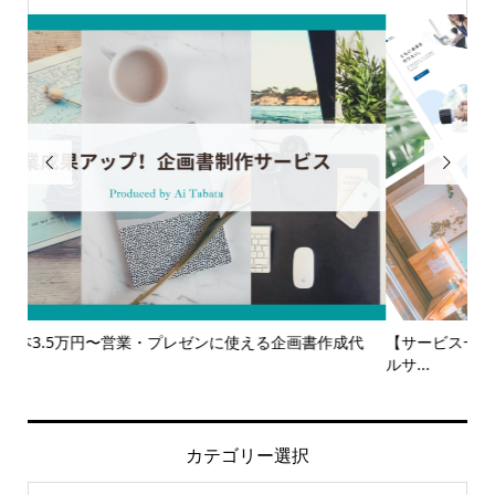


代
【サービス一覧】広報・企画・デザインの単発依頼からトータ
多
ルサ...
カテゴリー選択