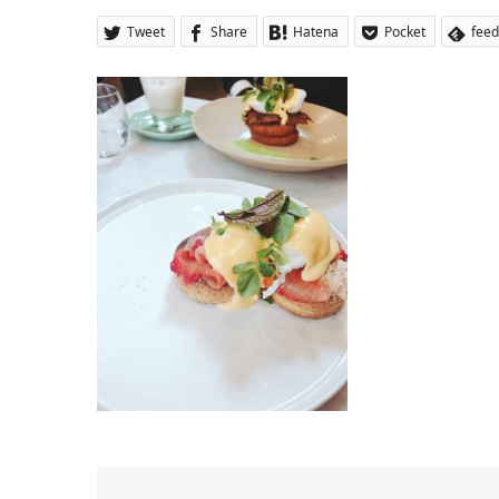
Tweet
Share
Hatena
Pocket
feed