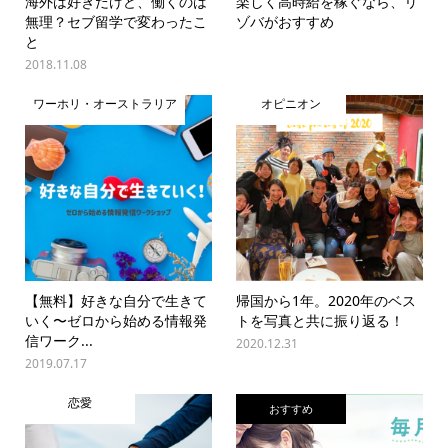
海外は好きだけど、働くのは
楽しく高時給を稼ぐなら、リ
無理？セブ留学で変わったこ
ゾバがおすすめ
と
2018.11.08
ワーホリ・オーストラリア
オピニオン
【無料】好きな自分で生きて
帰国から1年。2020年のベス
いく〜ゼロから始める情報発
トを写真と共に振り返る！
信ワーク...
2020.12.31
2019.07.17
恋愛
おすすめ