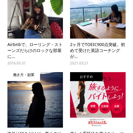
Airbnbで、ローリング・スト
2ヶ月でTOEIC900点突破。初
ーンズだらけのロックな部屋
めて受けた英語コーチング
に...
が...
2016.05.31
2021.03.21
働き方・副業
おすすめ