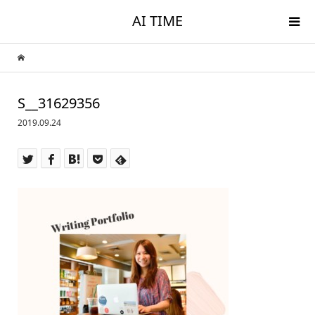
AI TIME
S__31629356
2019.09.24