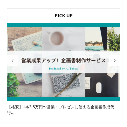
PICK UP


書作成代
【サービス一覧】広報・企画・デザインの単発依頼からトー
ルサ...