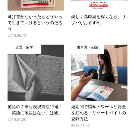
逃げ道がなかったらどうやっ
楽しく高時給を稼ぐなら、リ
て生きていけるというのだろ
ゾバがおすすめ
う
2018.06.13
英語・留学
働き方・副業
英語の丁寧な表現方法15選！
短期間で留学・ワーホリ資金
「英語に敬語はない」は嘘。
を貯める！リゾートバイトの
登録方法
2016.01.26
2018.08.07