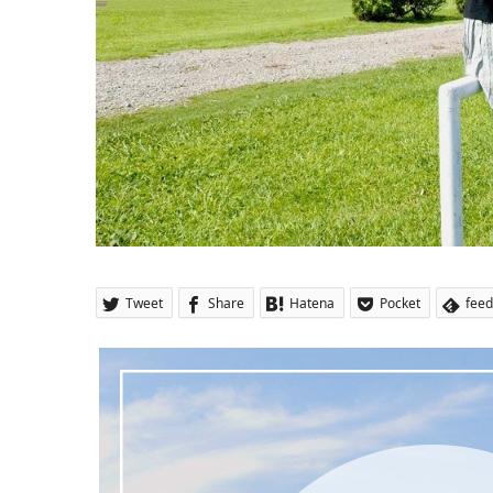
Tweet
Share
Hatena
Pocket
feed