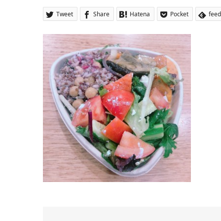
Tweet
Share
Hatena
Pocket
feed