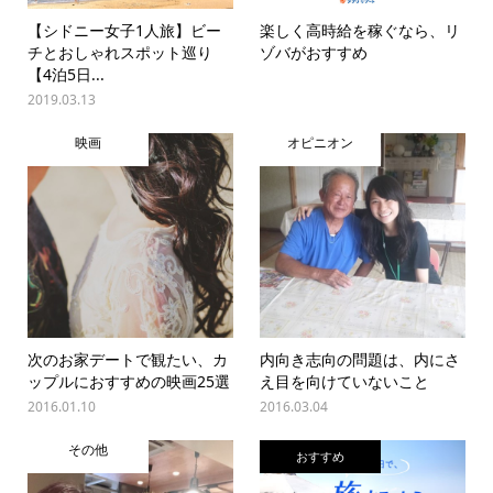
【シドニー女子1人旅】ビー
楽しく高時給を稼ぐなら、リ
チとおしゃれスポット巡り
ゾバがおすすめ
【4泊5日...
2019.03.13
映画
オピニオン
次のお家デートで観たい、カ
内向き志向の問題は、内にさ
ップルにおすすめの映画25選
え目を向けていないこと
2016.01.10
2016.03.04
その他
おすすめ