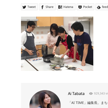
Tweet
Share
Hatena
Pocket
feed
Ai Tabata
929,343 v
「AI TIME」編集長