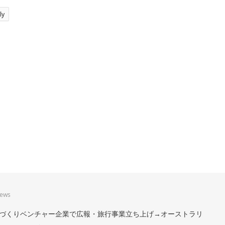
ly
iews
。まちづくりベンチャー企業で広報・旅行事業立ち上げ→オーストラリ