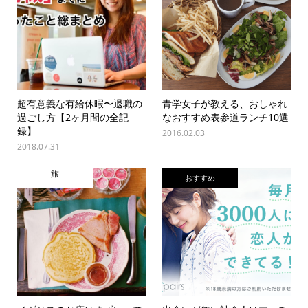
超有意義な有給休暇〜退職の
青学女子が教える、おしゃれ
過ごし方【2ヶ月間の全記
なおすすめ表参道ランチ10選
録】
2016.02.03
2018.07.31
旅
おすすめ