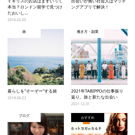
イギリスのお店はまずいって
出会いが無い社会人はマッチ
本当？ロンドン留学で見つけ
ングアプリで解決！
たおいし...
2016.02.05
旅
働き方・副業
暮らしを“そーぞー”する旅
2021年TABIPPOの仕事振り
返り。旅と新たな出会い
2018.06.22
2021.12.31
ブログ
おすすめ