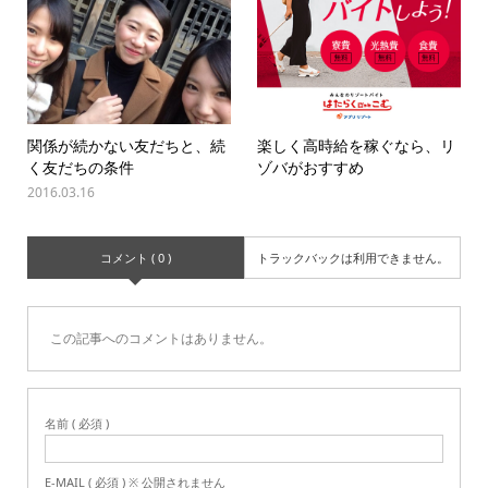
関係が続かない友だちと、続
楽しく高時給を稼ぐなら、リ
く友だちの条件
ゾバがおすすめ
2016.03.16
コメント ( 0 )
トラックバックは利用できません。
この記事へのコメントはありません。
名前 ( 必須 )
E-MAIL ( 必須 ) ※ 公開されません