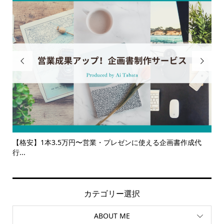


【格安】1本3.5万円〜営業・プレゼンに使える企画書作成代
【サー
行...
ルサ...
カテゴリー選択
ABOUT ME