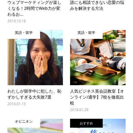
ウェブマーケティングが楽し
誰にも相談できない恋愛の悩
くなる！2時間でWeb力が変
みを解決する方法
わるお...
2019.10.18
英語・留学
英語・留学
わたしが留学中に犯した、恥
人気ビジネス英会話教室【オ
ずかしすぎる大失敗7選
ンライン/通学】7校を徹底比
較
2016.01.15
2018.01.28
オピニオン
おすすめ