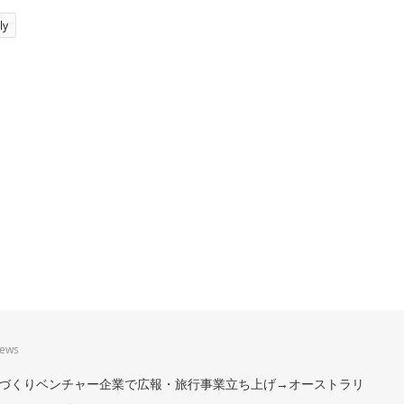
ly
iews
。まちづくりベンチャー企業で広報・旅行事業立ち上げ→オーストラリ