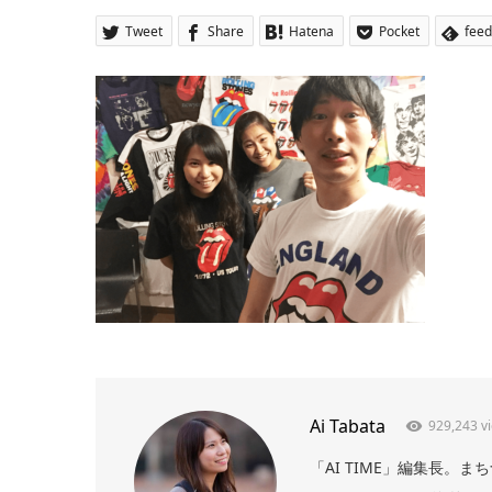
Tweet
Share
Hatena
Pocket
feed
Ai Tabata
929,243 v
「AI TIME」編集長